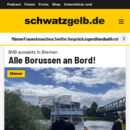
Podcast
Forum
Fotos
Shop
Unterstütze uns!
Männer
Frauen
Amas
Unsa Senf
Im Gespräch
Jugend
Handball
Archiv
BVB auswärts in Bremen
Alle Borussen an Bord!
Männer