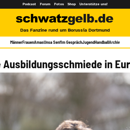
Podcast
Forum
Fotos
Shop
Unterstütze uns!
Das Fanzine rund um Borussia Dortmund
Männer
Frauen
Amas
Unsa Senf
Im Gespräch
Jugend
Handball
Archiv
te Ausbildungsschmiede in Eu