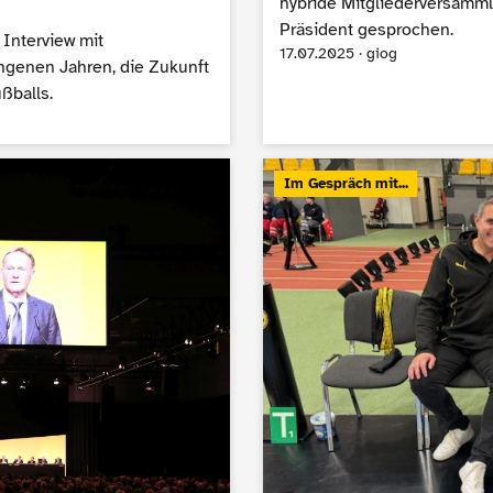
hybride Mitgliederversamml
Präsident gesprochen.
 Interview mit
17.07.2025 · giog
ngenen Jahren, die Zukunft
ßballs.
Im Gespräch mit...