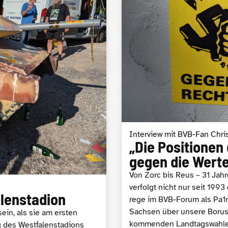
Interview mit BVB-Fan Chri
„Die Positionen
gegen die Wert
Von Zorc bis Reus – 31 Jah
verfolgt nicht nur seit 199
lenstadion
rege im BVB-Forum als Pa1n
Sachsen über unsere Boruss
sein, als sie am ersten
kommenden Landtagswahle
 des Westfalenstadions