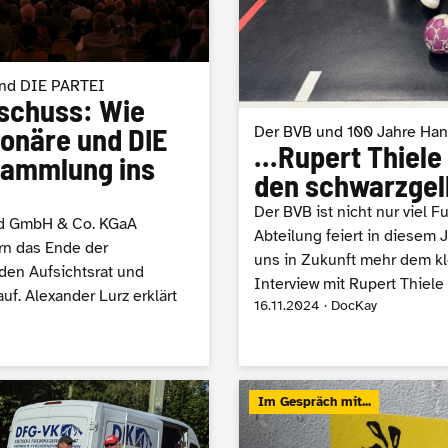
und DIE PARTEI
eschuss: Wie
ionäre und DIE
Der BVB und 100 Jahre Han
...Rupert Thiel
sammlung ins
den schwarzgel
Der BVB ist nicht nur viel F
nd GmbH & Co. KGaA
Abteilung feiert in diesem 
ern das Ende der
uns in Zukunft mehr dem k
 den Aufsichtsrat und
Interview mit Rupert Thiel
f. Alexander Lurz erklärt
16.11.2024 · DocKay
Im Gespräch mit...