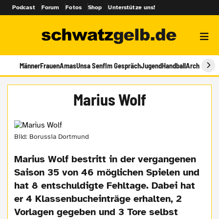
Podcast
Forum
Fotos
Shop
Unterstütze uns!
Männer
Frauen
Amas
Unsa Senf
Im Gespräch
Jugend
Handball
Archiv
Marius Wolf
Bild: Borussia Dortmund
Marius Wolf bestritt in der vergangenen
Saison 35 von 46 möglichen Spielen und
hat 8 entschuldigte Fehltage. Dabei hat
er 4 Klassenbucheinträge erhalten, 2
Vorlagen gegeben und 3 Tore selbst