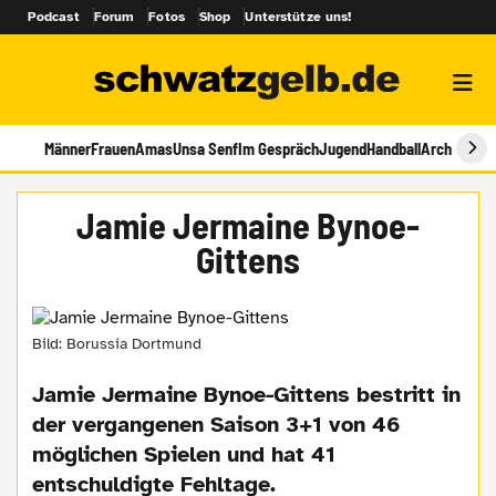
Podcast
Forum
Fotos
Shop
Unterstütze uns!
Männer
Frauen
Amas
Unsa Senf
Im Gespräch
Jugend
Handball
Archiv
Jamie Jermaine Bynoe-
Gittens
Bild: Borussia Dortmund
Jamie Jermaine Bynoe-Gittens bestritt in
der vergangenen Saison 3+1 von 46
möglichen Spielen und hat 41
entschuldigte Fehltage.