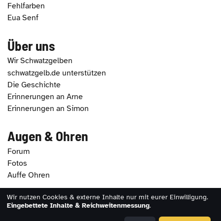
Fehlfarben
Eua Senf
Über uns
Wir Schwatzgelben
schwatzgelb.de unterstützen
Die Geschichte
Erinnerungen an Arne
Erinnerungen an Simon
Augen & Ohren
Forum
Fotos
Auffe Ohren
Wir nutzen Cookies & externe Inhalte nur mit eurer Einwilligung.
2026 - schwatzgelb.de |
Impressum
|
Datenschutz
|
Eingebettete Inhalte & Reichweitenmessung
.
Erklärung zur Barrierefreiheit
|
Cookie-Einstellungen