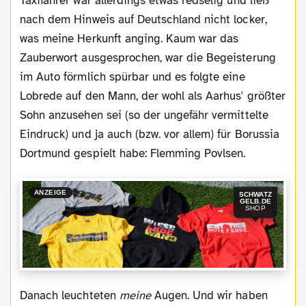
Taxifahrer war allerdings etwas redselig und ließ
nach dem Hinweis auf Deutschland nicht locker,
was meine Herkunft anging. Kaum war das
Zauberwort ausgesprochen, war die Begeisterung
im Auto förmlich spürbar und es folgte eine
Lobrede auf den Mann, der wohl als Aarhus' größter
Sohn anzusehen sei (so der ungefähr vermittelte
Eindruck) und ja auch (bzw. vor allem) für Borussia
Dortmund gespielt habe: Flemming Povlsen.
ANZEIGE
SCHWATZ
GELB.DE
SHOP
Danach leuchteten
meine
Augen. Und wir haben