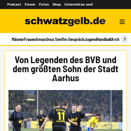
Podcast
Forum
Fotos
Shop
Unterstütze uns!
Männer
Frauen
Amas
Unsa Senf
Im Gespräch
Jugend
Handball
Archiv
Von Legenden des BVB und
dem größten Sohn der Stadt
Aarhus