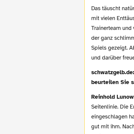
Das täuscht natürlich nicht über die Gesamtwahrnehmung hinweg. Es war eine Spielzeit
mit vielen Enttä
Trainerteam und 
der ganz schlimm
Spiels gezeigt. A
und darüber freue
schwatzgelb.de: Niko Kovac hat am Ende das Ruder nochmal rumgerissen. Wie
beurteilen Sie 
Reinhold Lunow
Seitenlinie. Die 
eingeschlagen ha
gut mit ihm. Nac