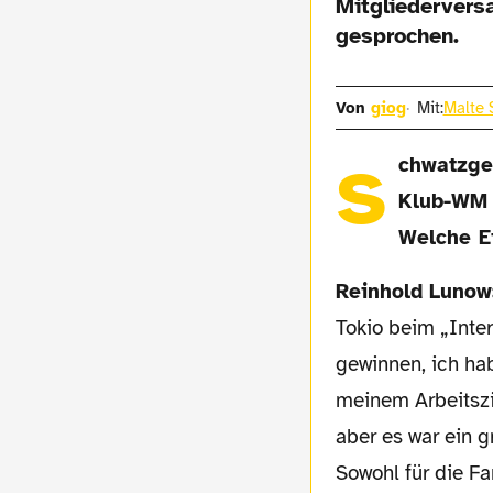
Mitgliedervers
gesprochen.
Von
giog
Mit:
Malte 
s
chwatzgel
Klub-WM 
Welche E
Reinhold Lunow
Tokio beim „Inter
gewinnen, ich ha
meinem Arbeitsz
aber es war ein g
Sowohl für die Fa