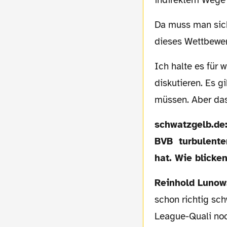
Da muss man sich schon Fragen nach Sportswashing und nach der Unabhängigkeit
dieses Wettbewer
Ich halte es für wichtig, dass wir, Fans wie Verantwortliche, das analysieren und
diskutieren. Es g
müssen. Aber das 
schwatzgelb.de: Die Klub WM markiert das Ende einer sehr langen und für den
BVB turbulenten
hat. Wie blicke
Reinhold Luno
schon richtig sch
League-Quali noc