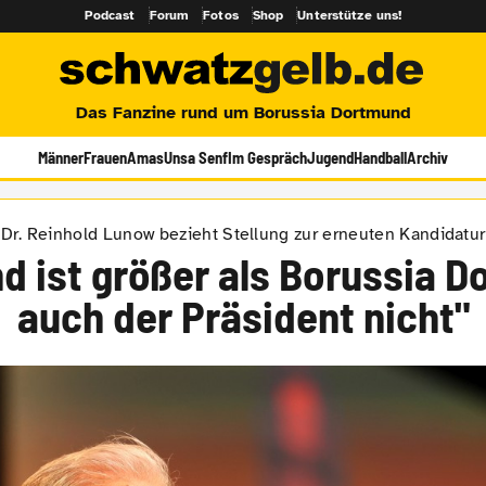
Podcast
Forum
Fotos
Shop
Unterstütze uns!
Das Fanzine rund um Borussia Dortmund
Männer
Frauen
Amas
Unsa Senf
Im Gespräch
Jugend
Handball
Archiv
Dr. Reinhold Lunow bezieht Stellung zur erneuten Kandidatur
d ist größer als Borussia D
auch der Präsident nicht"