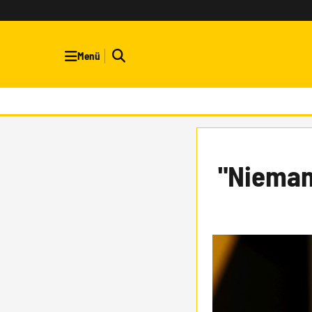
Menü
"Nieman