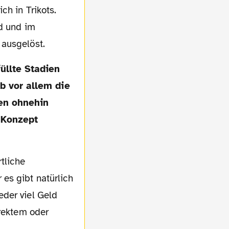
ch in Trikots.
ed und im
 ausgelöst.
b vor allem die
gen ohnehin
 Konzept
tliche
es gibt natürlich
eder viel Geld
irektem oder