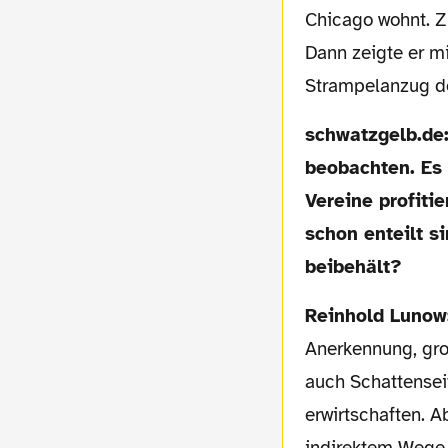
Chicago wohnt. Zu
Dann zeigte er m
Strampelanzug de
schwatzgelb.de: Auf der anderen Seite konnte man viele halb gefüllte Stadien
beobachten. Es 
Vereine profiti
schon enteilt s
beibehält?
Reinhold Lunow
Anerkennung, gro
auch Schattensei
erwirtschaften. 
indirektem Wege 