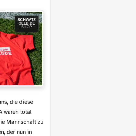
SCHWATZ
GELB.DE
SHOP
 waren total
die Mannschaft zu
n, der nun in