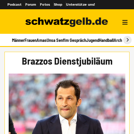
Podcast
Forum
Fotos
Shop
Unterstütze uns!
Männer
Frauen
Amas
Unsa Senf
Im Gespräch
Jugend
Handball
Archiv
Brazzos Dienstjubiläum