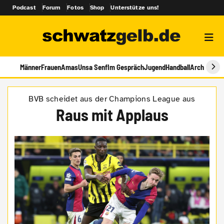
Podcast
Forum
Fotos
Shop
Unterstütze uns!
Männer
Frauen
Amas
Unsa Senf
Im Gespräch
Jugend
Handball
Archiv
BVB scheidet aus der Champions League aus
Raus mit Applaus