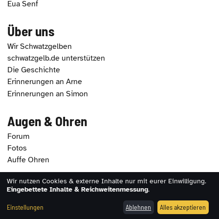
Eua Senf
Über uns
Wir Schwatzgelben
schwatzgelb.de unterstützen
Die Geschichte
Erinnerungen an Arne
Erinnerungen an Simon
Augen & Ohren
Forum
Fotos
Auffe Ohren
Wir nutzen Cookies & externe Inhalte nur mit eurer Einwilligung.
2026 - schwatzgelb.de |
Impressum
|
Datenschutz
|
Eingebettete Inhalte & Reichweitenmessung
.
Erklärung zur Barrierefreiheit
|
Cookie-Einstellungen
Einstellungen
Ablehnen
Alles akzeptieren